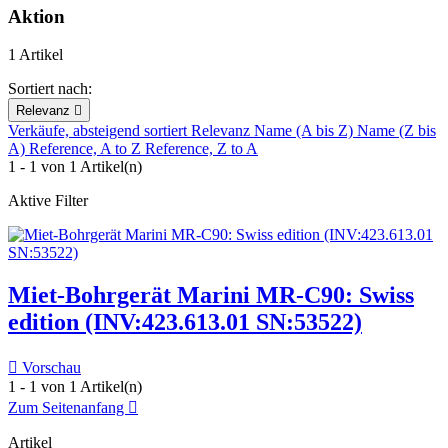
Aktion
1 Artikel
Sortiert nach:
Relevanz

Verkäufe, absteigend sortiert
Relevanz
Name (A bis Z)
Name (Z bis
A)
Reference, A to Z
Reference, Z to A
1 - 1 von 1 Artikel(n)
Aktive Filter
Miet-Bohrgerät Marini MR-C90: Swiss
edition (INV:423.613.01 SN:53522)

Vorschau
1 - 1 von 1 Artikel(n)
Zum Seitenanfang

Artikel