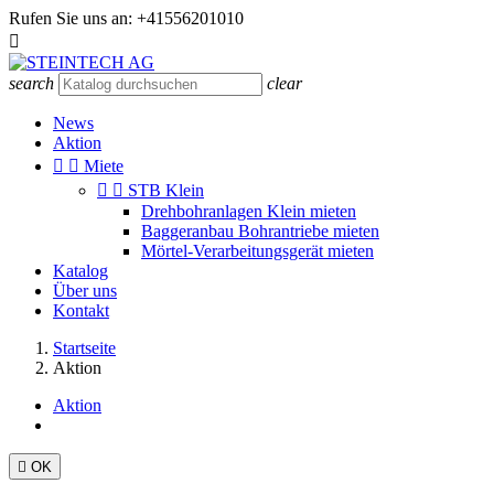
Rufen Sie uns an:
+41556201010

search
clear
News
Aktion


Miete


STB Klein
Drehbohranlagen Klein mieten
Baggeranbau Bohrantriebe mieten
Mörtel-Verarbeitungsgerät mieten
Katalog
Über uns
Kontakt
Startseite
Aktion
Aktion

OK