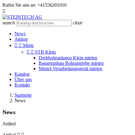
Rufen Sie uns an:
+41556201010

search
clear
News
Aktion


Miete


STB Klein
Drehbohranlagen Klein mieten
Baggeranbau Bohrantriebe mieten
Mörtel-Verarbeitungsgerät mieten
Katalog
Über uns
Kontakt
Startseite
News
News
Artikel
Artikel

