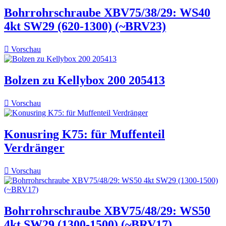
Bohrrohrschraube XBV75/38/29: WS40
4kt SW29 (620-1300) (~BRV23)

Vorschau
Bolzen zu Kellybox 200 205413

Vorschau
Konusring K75: für Muffenteil
Verdränger

Vorschau
Bohrrohrschraube XBV75/48/29: WS50
4kt SW29 (1300-1500) (~BRV17)