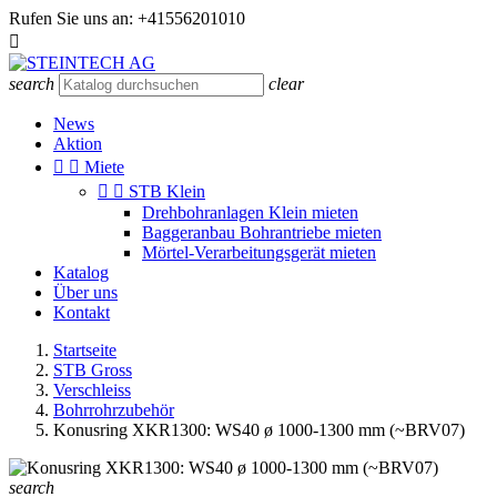
Rufen Sie uns an:
+41556201010

search
clear
News
Aktion


Miete


STB Klein
Drehbohranlagen Klein mieten
Baggeranbau Bohrantriebe mieten
Mörtel-Verarbeitungsgerät mieten
Katalog
Über uns
Kontakt
Startseite
STB Gross
Verschleiss
Bohrrohrzubehör
Konusring XKR1300: WS40 ø 1000-1300 mm (~BRV07)
search