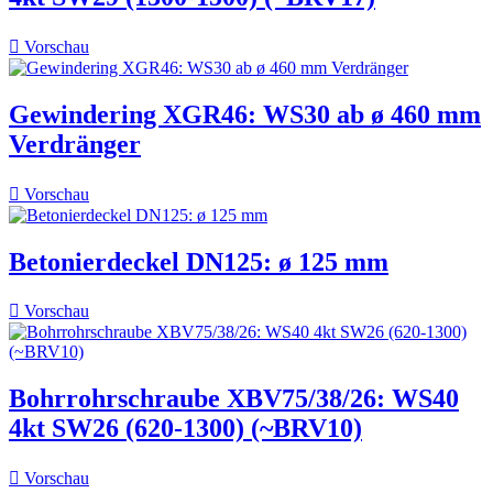

Vorschau
Gewindering XGR46: WS30 ab ø 460 mm
Verdränger

Vorschau
Betonierdeckel DN125: ø 125 mm

Vorschau
Bohrrohrschraube XBV75/38/26: WS40
4kt SW26 (620-1300) (~BRV10)

Vorschau