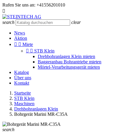
Rufen Sie uns an:
+41556201010

search
clear
News
Aktion


Miete


STB Klein
Drehbohranlagen Klein mieten
Baggeranbau Bohrantriebe mieten
Mörtel-Verarbeitungsgerät mieten
Katalog
Über uns
Kontakt
Startseite
STB Klein
Maschinen
Drehbohranlagen Klein
Bohrgerät Marini MR-C35A
search