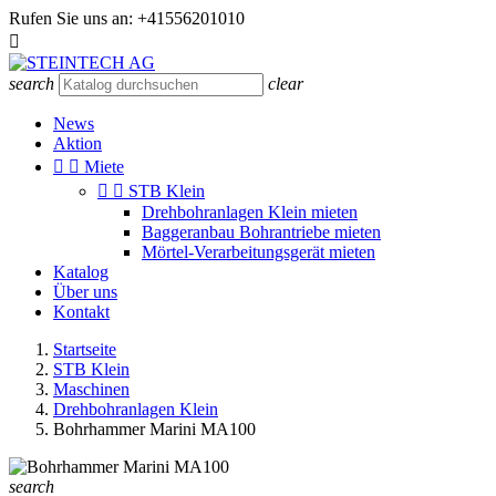
Rufen Sie uns an:
+41556201010

search
clear
News
Aktion


Miete


STB Klein
Drehbohranlagen Klein mieten
Baggeranbau Bohrantriebe mieten
Mörtel-Verarbeitungsgerät mieten
Katalog
Über uns
Kontakt
Startseite
STB Klein
Maschinen
Drehbohranlagen Klein
Bohrhammer Marini MA100
search