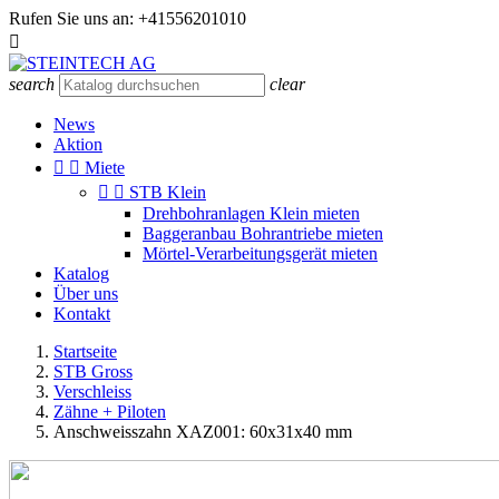
Rufen Sie uns an:
+41556201010

search
clear
News
Aktion


Miete


STB Klein
Drehbohranlagen Klein mieten
Baggeranbau Bohrantriebe mieten
Mörtel-Verarbeitungsgerät mieten
Katalog
Über uns
Kontakt
Startseite
STB Gross
Verschleiss
Zähne + Piloten
Anschweisszahn XAZ001: 60x31x40 mm