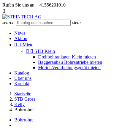
Rufen Sie uns an:
+41556201010

search
clear
News
Aktion


Miete


STB Klein
Drehbohranlagen Klein mieten
Baggeranbau Bohrantriebe mieten
Mörtel-Verarbeitungsgerät mieten
Katalog
Über uns
Kontakt
Startseite
STB Gross
Kelly
Bohrrohre
Bohrrohre