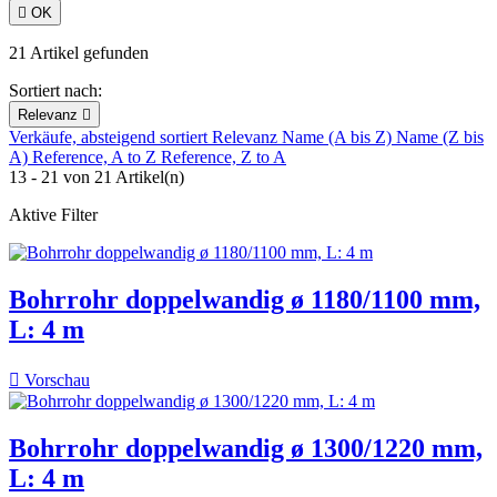

OK
21 Artikel gefunden
Sortiert nach:
Relevanz

Verkäufe, absteigend sortiert
Relevanz
Name (A bis Z)
Name (Z bis
A)
Reference, A to Z
Reference, Z to A
13 - 21 von 21 Artikel(n)
Aktive Filter
Bohrrohr doppelwandig ø 1180/1100 mm,
L: 4 m

Vorschau
Bohrrohr doppelwandig ø 1300/1220 mm,
L: 4 m