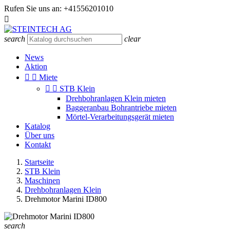
Rufen Sie uns an:
+41556201010

search
clear
News
Aktion


Miete


STB Klein
Drehbohranlagen Klein mieten
Baggeranbau Bohrantriebe mieten
Mörtel-Verarbeitungsgerät mieten
Katalog
Über uns
Kontakt
Startseite
STB Klein
Maschinen
Drehbohranlagen Klein
Drehmotor Marini ID800
search